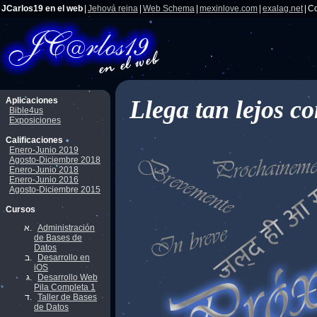
JCarlos19 en el web
|
Jehová reina
|
Web Schema
|
mexinlove.com
|
exalag.net
|
Co
Aplicaciones
Llega tan lejos c
Bible4us
Exposiciones
Calificaciones
Enero-Junio 2019
Agosto-Diciembre 2018
Enero-Junio 2018
Enero-Junio 2016
Agosto-Diciembre 2015
Cursos
Administración
de Bases de
Datos
Desarrollo en
iOS
Desarrollo Web
Pila Completa 1
Taller de Bases
de Datos